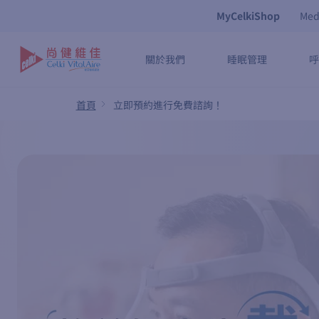
移
MyCelkiShop
Med
至
主
關於我們
睡眠管理
呼
內
容
首頁
立即預約進行免費諮詢！